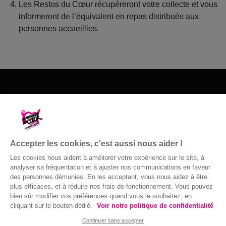
Les Restos du Cœur récupéreront votre collecte et vous
informeront de l’équivalent en repas distribués aux
personnes accueillies.
Les Restos du Cœur du 81
52, Route des Mineurs
81400 Blaye-les-Mines
Accepter les cookies, c'est aussi nous aider !
05 63 60 26 26
Les cookies nous aident à améliorer votre expérience sur le site, à
Nous contacter
analyser sa fréquentation et à ajuster nos communications en faveur
des personnes démunies. En les acceptant, vous nous aidez à être
plus efficaces, et à réduire nos frais de fonctionnement. Vous pouvez
bien sûr modifier vos préférences quand vous le souhaitez, en
cliquant sur le bouton dédié.
Voir notre politique de confidentialité
© Gaston Bergeret
Confidentialité
|
Accessibilité : non
Continuer sans accepter
conforme
|
Mentions légales
| 2016 ©